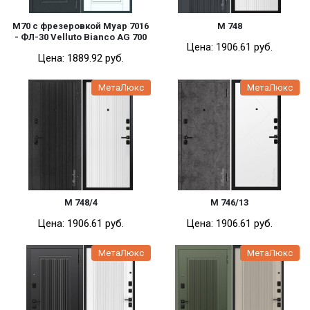
Полипропилен
M70 с фрезеровкой Муар 7016
М 748
- ФЛ-30 Velluto Bianco AG 700
ПЭТ
Цена:
1906.61 pуб.
Цена:
1889.92 pуб.
Эмаль
МетаЛюкс
МетаЛюкс
Стеклянные
Фурнитура
Ручки
Петли
Замки
М 748/4
М 746/13
Ручка- скоба
Цена:
1906.61 pуб.
Цена:
1906.61 pуб.
Для раздвижных дверей
МетаЛюкс
МетаЛюкс
Роллеты