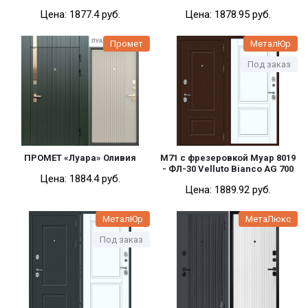
Вызвать замерщика
Цена:
1877.4 pуб.
Цена:
1878.95 pуб.
Отзывы
С электрозамком
Написать письмо
Промет
МеталЮр
Со стеклопакетом
Наши работы
Под заказ
С зеркалом
Написать директору
Контакты
Межкомнатные двери
СОЦСЕТИ
Экошпон
Под покраску. Скрытые.
ПРОМЕТ «Луара» Оливия
M71 с фрезеровкой Муар 8019
- ФЛ-30 Velluto Bianco AG 700
Hartwood
Цена:
1884.4 pуб.
Цена:
1889.92 pуб.
Softtouch
МеталЮр
МетаЛюкс
Для бани и саун
Под заказ
Массив ольхи
Массив сосны
Парящая филенка