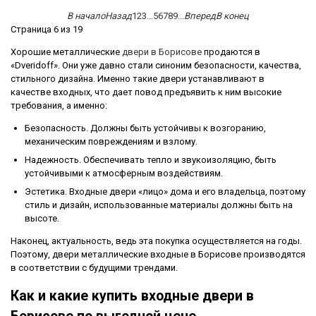
В начало
Назад
1
2
3
...
5
6
7
8
9
...
Вперед
В конец
Страница 6 из 19
Хорошие металлические
двери в Борисове
продаются в
«Dveridoff». Они уже давно стали синоним безопасности, качества,
стильного дизайна. Именно такие двери устанавливают в
качестве входных, что дает повод предъявить к ним высокие
требования, а именно:
Безопасность. Должны быть устойчивы к возгоранию,
механическим повреждениям и взлому.
Надежность. Обеспечивать тепло и звукоизоляцию, быть
устойчивыми к атмосферным воздействиям.
Эстетика. Входные двери «лицо» дома и его владельца, поэтому
стиль и дизайн, использованные материалы должны быть на
высоте.
Наконец, актуальность, ведь эта покупка осуществляется на годы.
Поэтому, двери металлические входные в Борисове производятся
в соответствии с будущими трендами.
Как и какие купить входные двери в