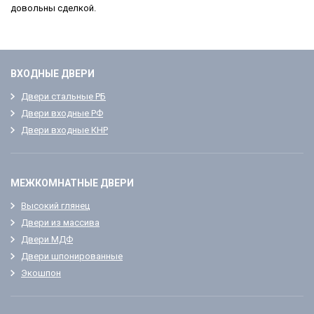
довольны сделкой.
ВХОДНЫЕ ДВЕРИ
Двeри стальные РБ
Двeри входныe РФ
Двeри входныe КНР
МЕЖКОМНАТНЫЕ ДВЕРИ
Высокий глянец
Двeри из массива
Двери МДФ
Двери шпонированные
Экошпон