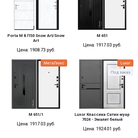
Porta M 8.П50 Snow Art/Snow
М 651
Art
Цена:
1917.03 pуб.
Цена:
1908.73 pуб.
МетаЛюкс
Luxor
Под заказ
М 651/1
Luxor Классика Сатин муар
7024 - Эмалит белый
Цена:
1917.03 pуб.
Цена:
1924.01 pуб.